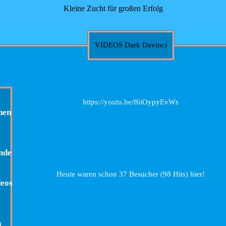
Kleine Zucht für großen Erfolg
VIDEOS Dark Davinci
https://youtu.be/f6iOypyEvWs
nen
nde
Heute waren schon 37 Besucher (98 Hits) hier!
deos
n