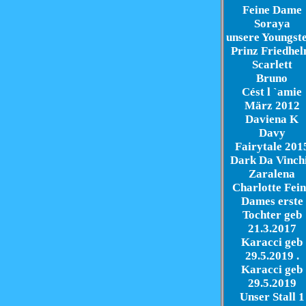
Feine Dame
Soraya
unsere Youngst
Prinz Friedhe
Scarlett
Bruno
Cést l `amie
März 2012
Daviena K
Davy
Fairytale 201
Dark Da Vinch
Zaralena
Charlotte Fei
Dames erste
Tochter geb
21.3.2017
Karacci geb
29.5.2019 .
Karacci geb
29.5.2019
Unser Stall 1