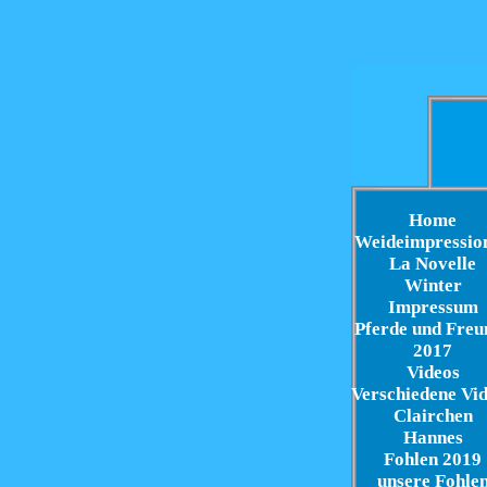
Home
Weideimpressio
La Novelle
Winter
Impressum
Pferde und Freu
2017
Videos
Verschiedene Vi
Clairchen
Hannes
Fohlen 2019
unsere Fohle